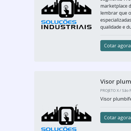
marketplace d
lembrar que 
especializada
qualidade e du
Cotar agora
Visor plum
PROJETO X / São P
Visor plumbíf
Cotar agora