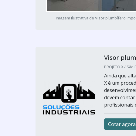
Imagem ilustrativa de Visor plumbífero imp
Visor plum
PROJETO X / São P
Ainda que alt
X é um proced
desenvolvimen
devem contar 
profissionais 
Cotar agora