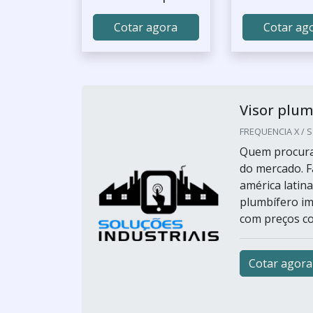
Cotar agora
Cotar ag
Visor plu
FREQUENCIA X / S
Quem procura 
do mercado. 
américa latin
plumbífero im
com preços co
Cotar agora