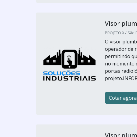
Visor plum
PROJETO X / São P
O visor plumb
operador de r
permitindo qu
no momento do
portas radiol
projeto.INFO
Cotar agora
Visor plum