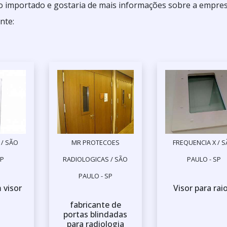
ro importado e gostaria de mais informações sobre a empre
nte:
 / SÃO
MR PROTECOES
FREQUENCIA X / 
SP
RADIOLOGICAS / SÃO
PAULO - SP
PAULO - SP
 visor
Visor para rai
fabricante de
portas blindadas
para radiologia