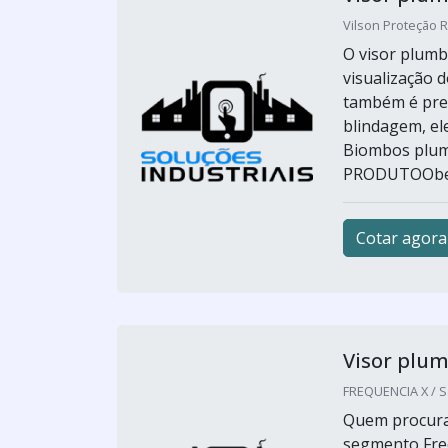
Vilson Proteção R
O visor plumb
visualização 
também é prev
blindagem, el
Biombos plu
PRODUTOObed
Cotar agora
Visor plum
FREQUENCIA X / S
Quem procura 
segmento Fre