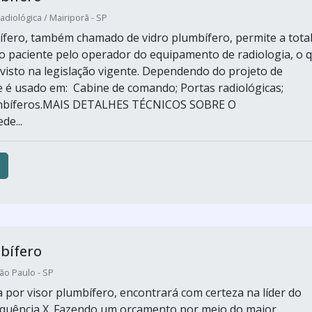
adiológica / Mairiporã - SP
ífero, também chamado de vidro plumbífero, permite a tota
do paciente pelo operador do equipamento de radiologia, o 
isto na legislação vigente. Dependendo do projeto de
e é usado em: Cabine de comando; Portas radiológicas;
mbíferos.MAIS DETALHES TÉCNICOS SOBRE O
e...
bífero
ão Paulo - SP
por visor plumbífero, encontrará com certeza na líder do
quência X. Fazendo um orçamento por meio do maior