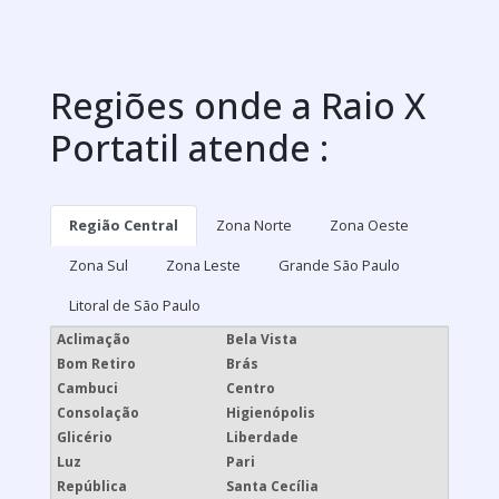
Regiões onde a Raio X
Portatil atende :
Região Central
Zona Norte
Zona Oeste
Zona Sul
Zona Leste
Grande São Paulo
Litoral de São Paulo
Aclimação
Bela Vista
Bom Retiro
Brás
Cambuci
Centro
Consolação
Higienópolis
Glicério
Liberdade
Luz
Pari
República
Santa Cecília