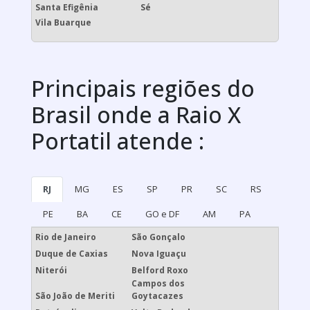
Santa Efigênia
Sé
Vila Buarque
Principais regiões do
Brasil onde a Raio X
Portatil atende :
RJ
MG
ES
SP
PR
SC
RS
PE
BA
CE
GO e DF
AM
PA
Rio de Janeiro
São Gonçalo
Duque de Caxias
Nova Iguaçu
Niterói
Belford Roxo
Campos dos
São João de Meriti
Goytacazes