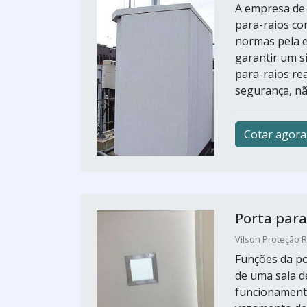
A empresa de 
para-raios co
normas pela e
garantir um s
para-raios re
segurança, nã
Cotar agora
Porta para
Vilson Proteção R
Funções da po
de uma sala d
funcionamento