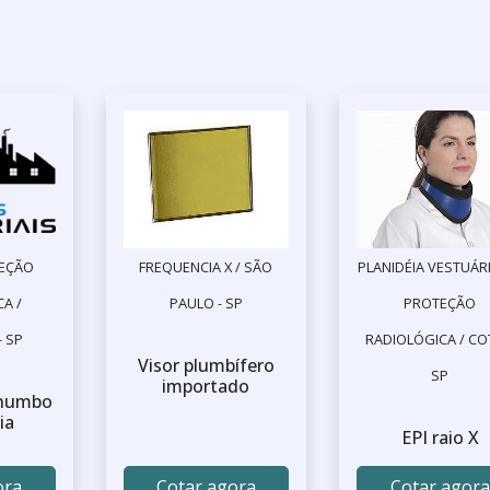
TEÇÃO
FREQUENCIA X / SÃO
PLANIDÉIA VESTUÁR
A /
PAULO - SP
PROTEÇÃO
- SP
RADIOLÓGICA / COT
Visor plumbífero
SP
importado
chumbo
ia
EPI raio X
ora
Cotar agora
Cotar agora