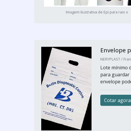
Imagem ilustrativa de Epi para raio x
Envelope p
NERYPLAST / Fran
Lote mínimo d
para guardar r
envelope pode
Cotar agora