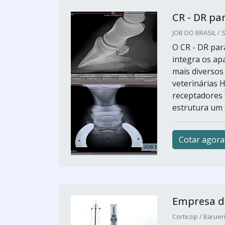
CR - DR par
JOB DO BRASIL / S
O CR - DR para
integra os ap
mais diversos
veterinárias H
receptadores
estrutura um t
Cotar agora
Empresa de
Cortezip / Barueri