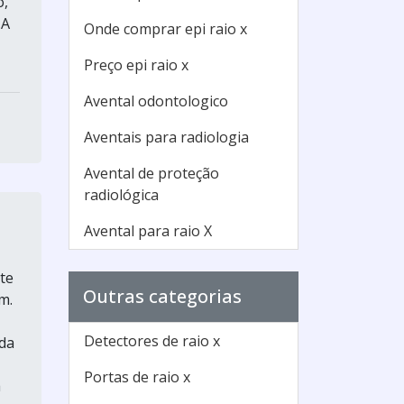
o,
.A
Onde comprar epi raio x
Preço epi raio x
Avental odontologico
Aventais para radiologia
Avental de proteção
radiológica
Avental para raio X
te
Outras categorias
m.
Detectores de raio x
ida
Portas de raio x
a