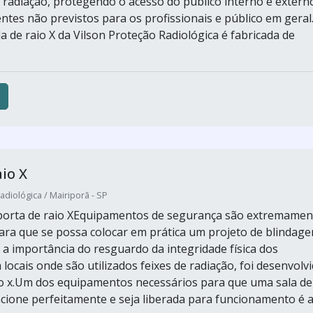
radiação, protegendo o acesso do público interno e extern
entes não previstos para os profissionais e público em geral
a de raio X da Vilson Proteção Radiológica é fabricada de
aio X
adiológica / Mairiporã - SP
 porta de raio XEquipamentos de segurança são extremamen
ara que se possa colocar em prática um projeto de blindage
a importância do resguardo da integridade física dos
locais onde são utilizados feixes de radiação, foi desenvolv
io x.Um dos equipamentos necessários para que uma sala de
ncione perfeitamente e seja liberada para funcionamento é 