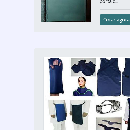
porta d...
Cotar agora