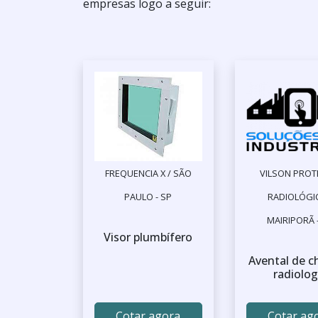
empresas logo a seguir:
FREQUENCIA X / SÃO
VILSON PRO
PAULO - SP
RADIOLÓGIC
MAIRIPORÃ 
Visor plumbífero
Avental de 
radiolog
Cotar agora
Cotar ag