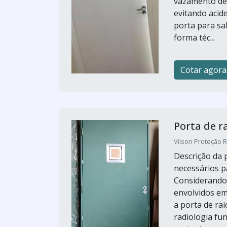
vazamento de 
evitando acid
porta para sal
forma téc...
Cotar agora
Porta de r
Vilson Proteção R
Descrição da
necessários p
Considerando 
envolvidos em 
a porta de ra
radiologia fu