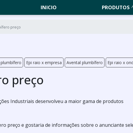
INICIO
PRODUTOS
bífero preço
 plumbífero
Epi raio x empresa
Avental plumbífero
Epi raio x o
ro preço
ões Industriais desenvolveu a maior gama de produtos
ero preço e gostaria de informações sobre o anunciante sel