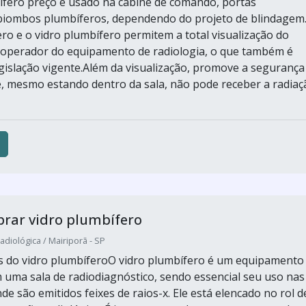
ífero preço é usado na cabine de comando, portas
 biombos plumbíferos, dependendo do projeto de blindagem
ero e o vidro plumbífero permitem a total visualização do
 operador do equipamento de radiologia, o que também é
egislação vigente.Além da visualização, promove a segurança
, mesmo estando dentro da sala, não pode receber a radiaç
rar vidro plumbífero
adiológica / Mairiporã - SP
as do vidro plumbíferoO vidro plumbífero é um equipamento
 uma sala de radiodiagnóstico, sendo essencial seu uso nas
de são emitidos feixes de raios-x. Ele está elencado no rol d