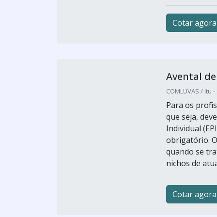
Cotar agora
Avental de
COMLUVAS / Itu -
Para os profi
que seja, dev
Individual (EP
obrigatório. 
quando se tra
nichos de atua
Cotar agora