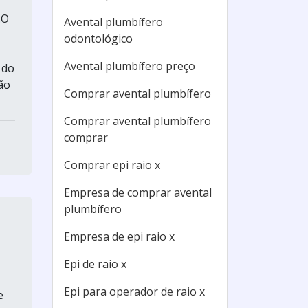
.O
Avental plumbífero
odontológico
Avental plumbífero preço
 do
ão
Comprar avental plumbífero
Comprar avental plumbífero
comprar
Comprar epi raio x
Empresa de comprar avental
plumbífero
Empresa de epi raio x
Epi de raio x
Epi para operador de raio x
e