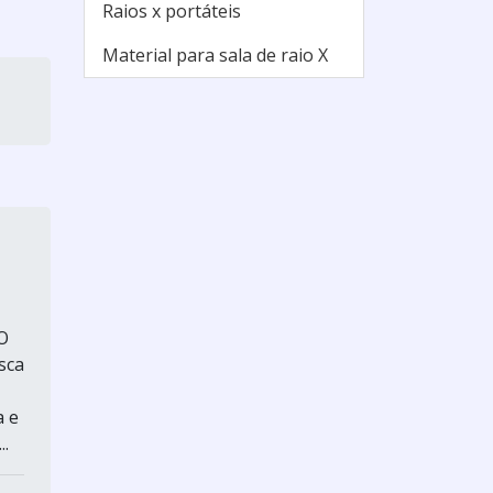
Raios x portáteis
Material para sala de raio X
 O
sca
a e
..