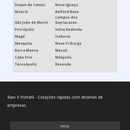
Duque de Caxias
Nova Iguaçu
Niterói
Belford Roxo
Campos dos
São João de Meriti
Goytacazes
Petrópolis
Volta Redonda
Magé
Itaboraí
Mesquita
Nova Friburgo
Barra Mansa
Macaé
Cabo Frio
Nilópolis
Teresópolis
Resende
Raio X Portatil - Cotações rápidas com dezenas de
empresas.
Início