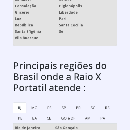
Consolação
Higienópolis
Glicério
Liberdade
Luz
Pari
República
Santa Cecília
Santa Efigênia
Sé
Vila Buarque
Principais regiões do
Brasil onde a Raio X
Portatil atende :
RJ
MG
ES
SP
PR
SC
RS
PE
BA
CE
GO e DF
AM
PA
Rio de Janeiro
São Gonçalo